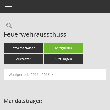
Toggle navigation
Rechercheauswahl
Feuerwehrausschuss
Informationen
Mitglieder
Vertreter
Sitzungen
Wahlperiode 2011 - 2016
Mandatsträger: