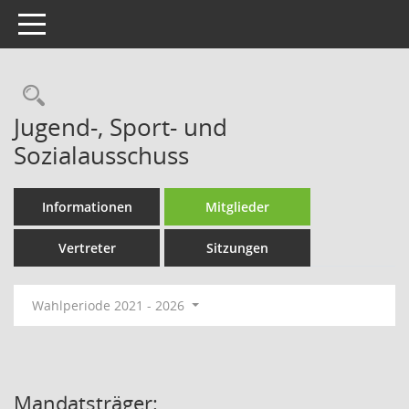
Toggle navigation
Rechercheauswahl
Jugend-, Sport- und
Sozialausschuss
Informationen
Mitglieder
Vertreter
Sitzungen
Wahlperiode 2021 - 2026
Mandatsträger: