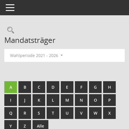
Toggle navigation
Rechercheauswahl
Mandatsträger
Wahlperiode 2021 - 2026
A
B
C
D
E
F
G
H
I
J
K
L
M
N
O
P
Q
R
S
T
U
V
W
X
Y
Z
Alle