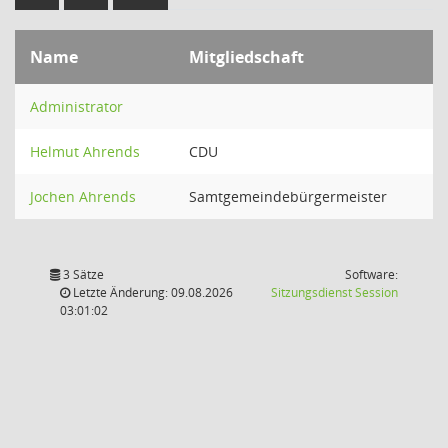
Name
Mitgliedschaft
Administrator
Helmut Ahrends
CDU
Jochen Ahrends
Samtgemeindebürgermeister
3 Sätze
Software:
(Wird in
Letzte Änderung: 09.08.2026
Sitzungsdienst
Session
03:01:02