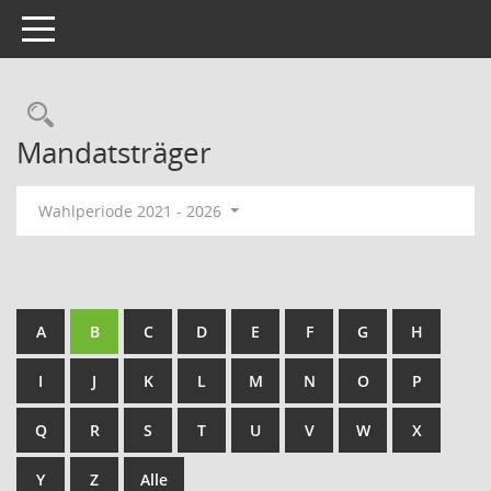
Toggle navigation
Rechercheauswahl
Mandatsträger
Wahlperiode 2021 - 2026
A
B
C
D
E
F
G
H
I
J
K
L
M
N
O
P
Q
R
S
T
U
V
W
X
Y
Z
Alle