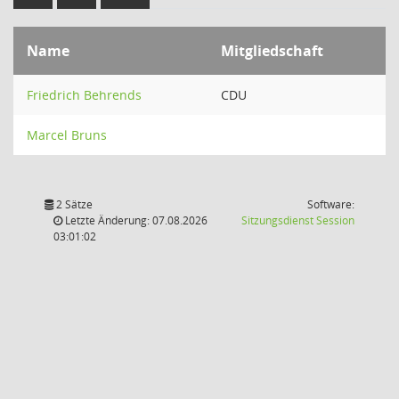
Name
Mitgliedschaft
Friedrich Behrends
CDU
Marcel Bruns
2 Sätze
Software:
(Wird in
Letzte Änderung: 07.08.2026
Sitzungsdienst
Session
03:01:02