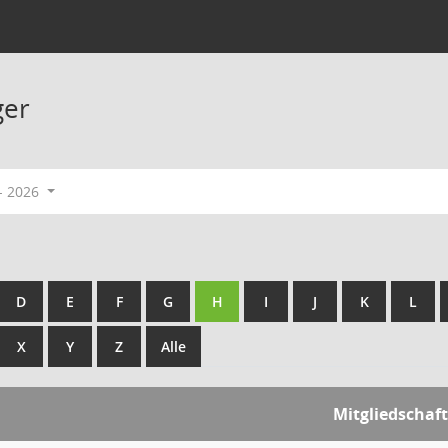
ger
- 2026
D
E
F
G
H
I
J
K
L
X
Y
Z
Alle
Mitgliedschaft