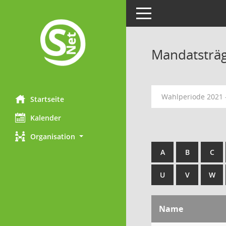
Toggle navigation
Mandatsträ
Wahlperiode 2021 
Startseite
Kalender
Organisation
A
B
C
U
V
W
Name