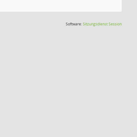
(Wird in
Software:
Sitzungsdienst
Session