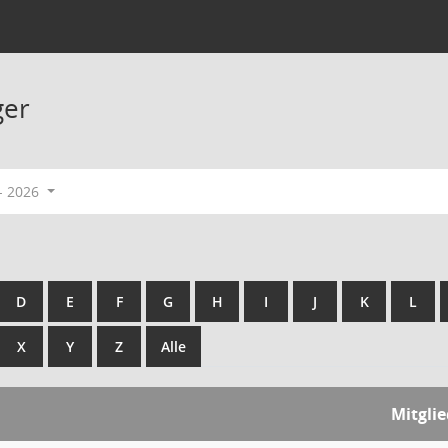
ger
- 2026
D
E
F
G
H
I
J
K
L
X
Y
Z
Alle
Mitgli