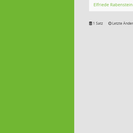
Elfriede Rabenstein
1 Satz
Letzte Änder