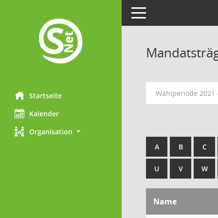
Toggle navigation
Mandatsträ
Wahlperiode 2021 
Startseite
Kalender
Organisation
A
B
C
U
V
W
Name