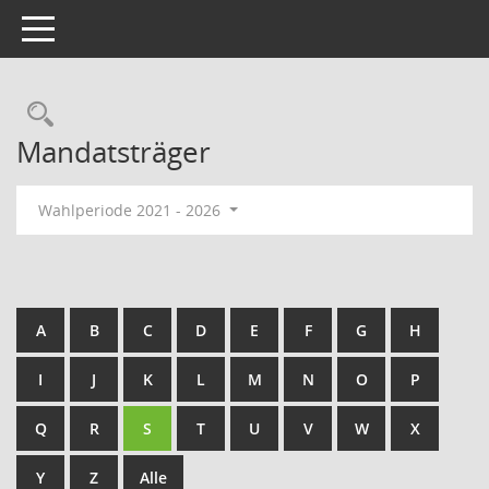
Toggle navigation
Rechercheauswahl
Mandatsträger
Wahlperiode 2021 - 2026
A
B
C
D
E
F
G
H
I
J
K
L
M
N
O
P
Q
R
S
T
U
V
W
X
Y
Z
Alle