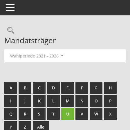
Toggle navigation
Rechercheauswahl
Mandatsträger
Wahlperiode 2021 - 2026
A
B
C
D
E
F
G
H
I
J
K
L
M
N
O
P
Q
R
S
T
U
V
W
X
Y
Z
Alle