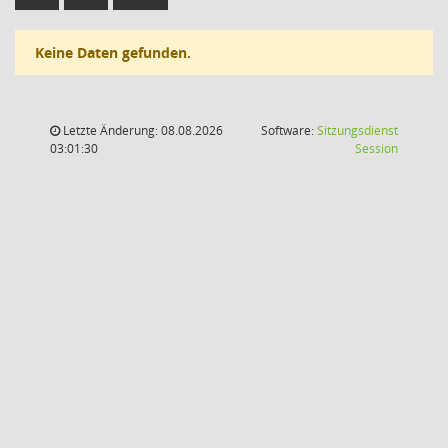
Keine Daten gefunden.
Letzte Änderung: 08.08.2026
Software:
Sitzungsdienst
(Wird in
03:01:30
Session