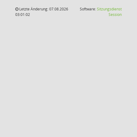
Letzte Änderung: 07.08.2026
Software:
Sitzungsdienst
(Wird in
03:01:02
Session