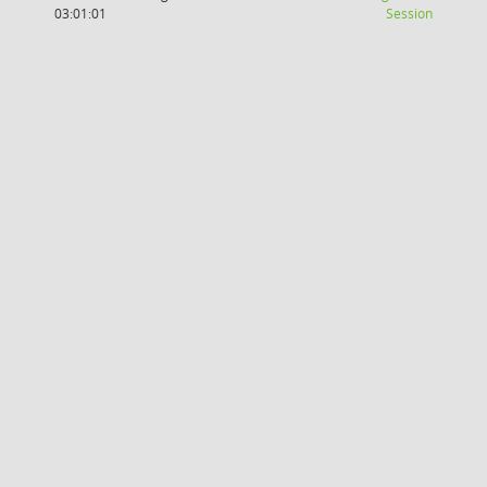
(Wird in
03:01:01
Session