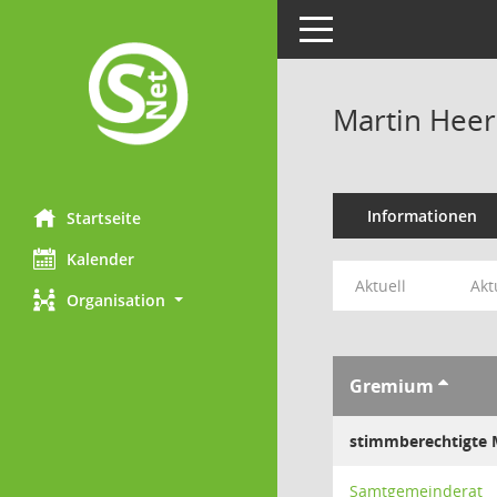
Toggle navigation
Martin Hee
Informationen
Startseite
Kalender
Aktuell
Akt
Organisation
Gremium
stimmberechtigte M
Samtgemeinderat