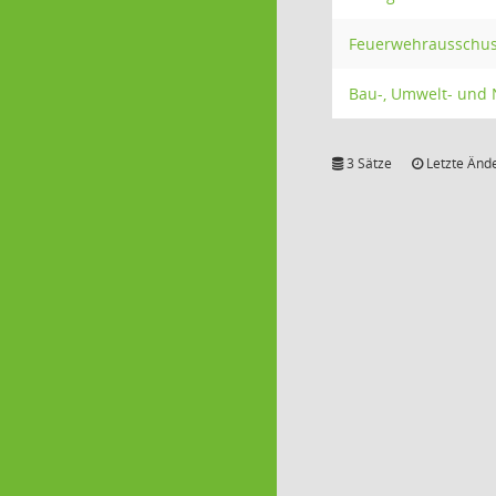
Feuerwehrausschu
Bau-, Umwelt- und
3 Sätze
Letzte Ände