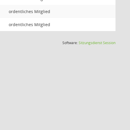
ordentliches Mitglied
ordentliches Mitglied
(Wird in
Software:
Sitzungsdienst
Session