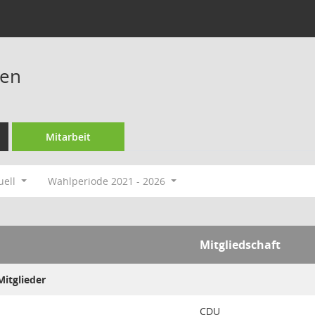
ren
Mitarbeit
uell
Wahlperiode 2021 - 2026
Mitgliedschaft
itglieder
CDU