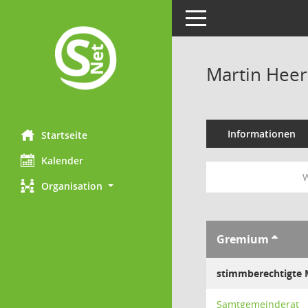
Toggle navigation
Martin Hee
Informationen
Startseite
Kalender
W
Organisation
Gremium
stimmberechtigte M
Samtgemeinderat