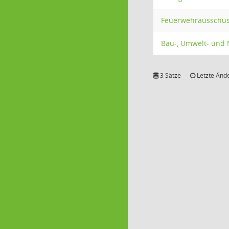
Feuerwehrausschu
Bau-, Umwelt- und
3 Sätze
Letzte Ände