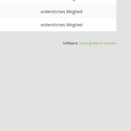
ordentliches Mitglied
ordentliches Mitglied
(Wird in
Software:
Sitzungsdienst
Session