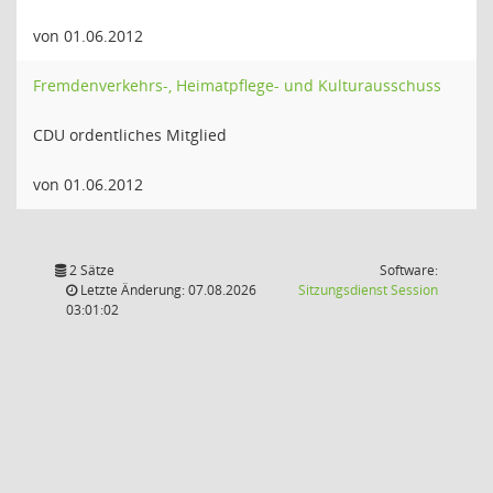
von 01.06.2012
Fremdenverkehrs-, Heimatpflege- und Kulturausschuss
CDU ordentliches Mitglied
von 01.06.2012
2 Sätze
Software:
(Wird in
Letzte Änderung: 07.08.2026
Sitzungsdienst
Session
03:01:02