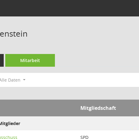
benstein
Mitarbeit
Alle Daten
Mitgliedschaft
itglieder
usschuss
SPD