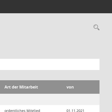
Rec
Art der Mitarbeit
von
ordentliches Mitglied
01.11.2021