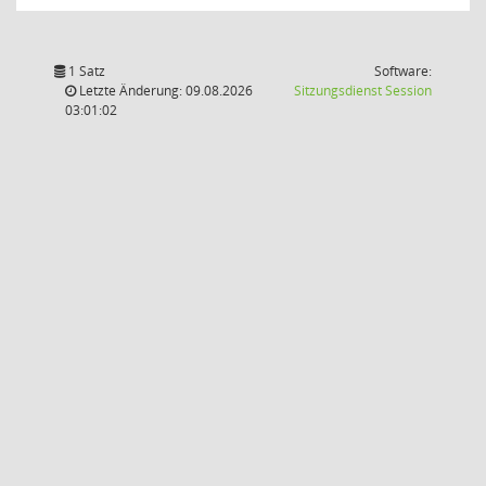
1 Satz
Software:
(Wird in
Letzte Änderung: 09.08.2026
Sitzungsdienst
Session
03:01:02