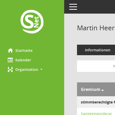
Toggle navigation
Martin Hee
Informationen
Startseite
Kalender
W
Organisation
Gremium
stimmberechtigte M
Samtgemeinderat