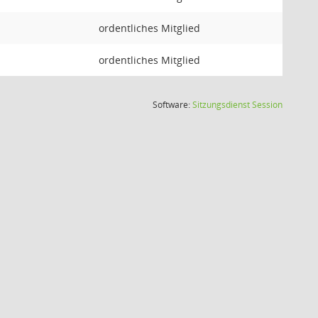
ordentliches Mitglied
ordentliches Mitglied
(Wird in
Software:
Sitzungsdienst
Session