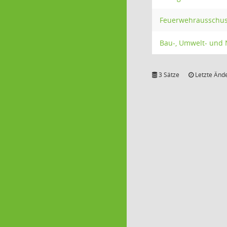
Feuerwehrausschu
Bau-, Umwelt- und
3 Sätze
Letzte Ände