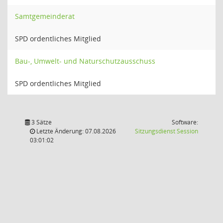
Samtgemeinderat
SPD ordentliches Mitglied
Bau-, Umwelt- und Naturschutzausschuss
SPD ordentliches Mitglied
3 Sätze
Software:
(Wird in
Letzte Änderung: 07.08.2026
Sitzungsdienst
Session
03:01:02