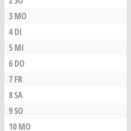
2
SO
3
MO
4
DI
5
MI
6
DO
7
FR
8
SA
9
SO
10
MO