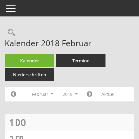
Toggle navigation
Rechercheauswahl
Kalender 2018 Februar
Kalender
Termine
Niederschriften
Februar
2018
Aktuell
1
DO