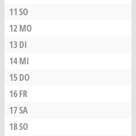
11
SO
12
MO
13
DI
14
MI
15
DO
16
FR
17
SA
18
SO