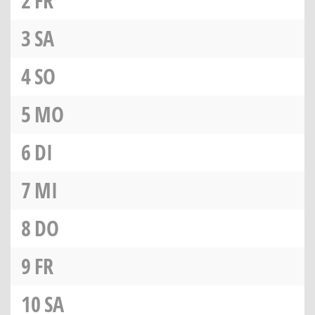
2
FR
3
SA
4
SO
5
MO
6
DI
7
MI
8
DO
9
FR
10
SA