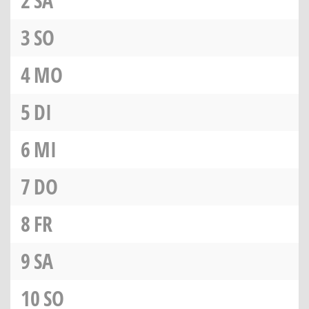
2
SA
3
SO
4
MO
5
DI
6
MI
7
DO
8
FR
9
SA
10
SO