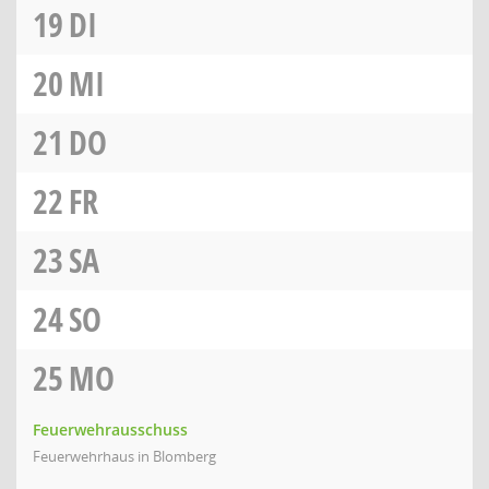
19
DI
20
MI
21
DO
22
FR
23
SA
24
SO
25
MO
Feuerwehrausschuss
Feuerwehrhaus in Blomberg