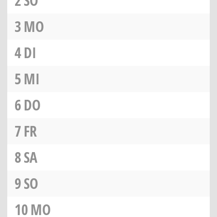
2
SO
3
MO
4
DI
5
MI
6
DO
7
FR
8
SA
9
SO
10
MO