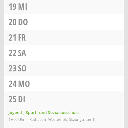
19
MI
20
DO
21
FR
22
SA
23
SO
24
MO
25
DI
Jugend-, Sport- und Sozialausschuss
19:00 Uhr
Rathaus in Westerholt, Sitzungsraum II,