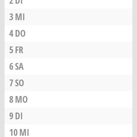
2
DI
3
MI
4
DO
5
FR
6
SA
7
SO
8
MO
9
DI
10
MI