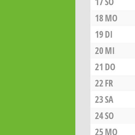
17
SO
18
MO
19
DI
20
MI
21
DO
22
FR
23
SA
24
SO
25
MO