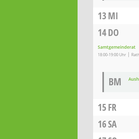
13
MI
14
DO
Samtgemeinderat
18:00-19:00 Uhr
Rath
BM
Aush
15
FR
16
SA