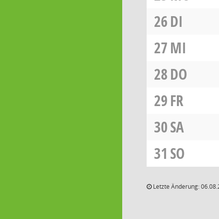
26
DI
27
MI
28
DO
29
FR
30
SA
31
SO
Letzte Änderung: 06.08.