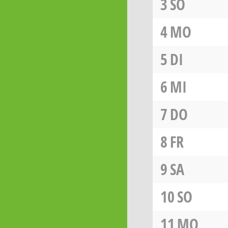
3
SO
4
MO
5
DI
6
MI
7
DO
8
FR
9
SA
10
SO
11
MO