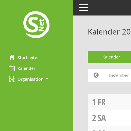
Toggle navigation
Kalender 2
Kalender
Startseite
Kalender
Dezember
Organisation
1
FR
2
SA