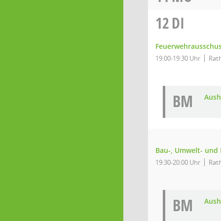
12
DI
Feuerwehrausschu
19:00-19:30 Uhr
Rath
BM
Aush
Bau-, Umwelt- und
19:30-20:00 Uhr
Rath
BM
Aush