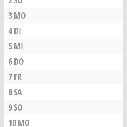
2
SO
3
MO
4
DI
5
MI
6
DO
7
FR
8
SA
9
SO
10
MO