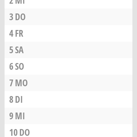
2
MI
3
DO
4
FR
5
SA
6
SO
7
MO
8
DI
9
MI
10
DO