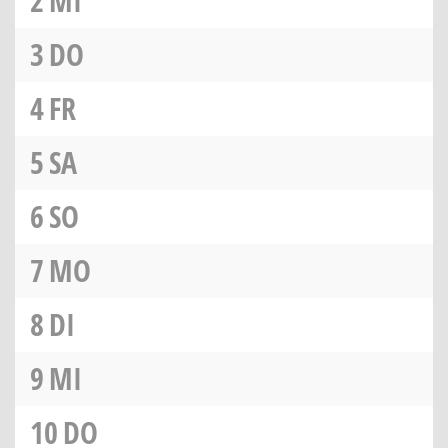
2
MI
3
DO
4
FR
5
SA
6
SO
7
MO
8
DI
9
MI
10
DO