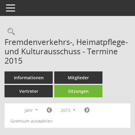
Toggle navigation
Rechercheauswahl
Fremdenverkehrs-, Heimatpflege-
und Kulturausschuss - Termine
2015
Informationen
Mitglieder
Vertreter
Sitzungen
Jahr
2015
Gremium auswählen