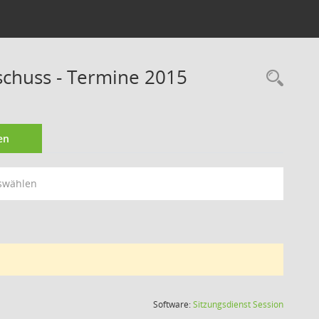
schuss - Termine 2015
Rec
en
swählen
(Wird in
Software:
Sitzungsdienst
Session