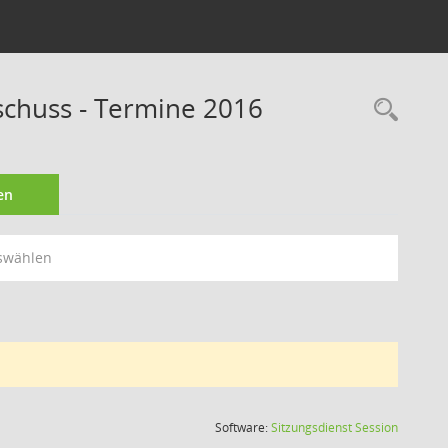
schuss - Termine 2016
Rec
en
swählen
(Wird in
Software:
Sitzungsdienst
Session