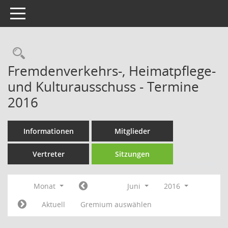
Toggle navigation
Rechercheauswahl
Fremdenverkehrs-, Heimatpflege-
und Kulturausschuss - Termine
2016
Informationen
Mitglieder
Vertreter
Sitzungen
Monat
Juni
2016
Aktuell
Gremium auswählen