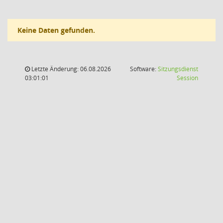
Keine Daten gefunden.
Letzte Änderung: 06.08.2026
Software:
Sitzungsdienst
(Wird in
03:01:01
Session