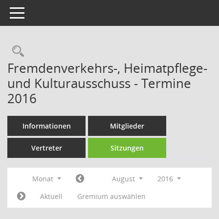
Toggle navigation
Rechercheauswahl
Fremdenverkehrs-, Heimatpflege-
und Kulturausschuss - Termine
2016
Informationen
Mitglieder
Vertreter
Sitzungen
Monat
August
2016
Aktuell
Gremium auswählen