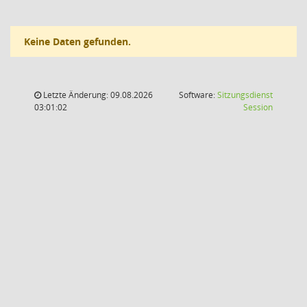
Keine Daten gefunden.
Letzte Änderung: 09.08.2026
Software:
Sitzungsdienst
(Wird in
03:01:02
Session