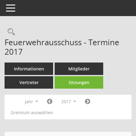
Toggle navigation
Rechercheauswahl
Feuerwehrausschuss - Termine
2017
Informationen
Mitglieder
Vertreter
Sitzungen
Jahr
2017
Gremium auswählen