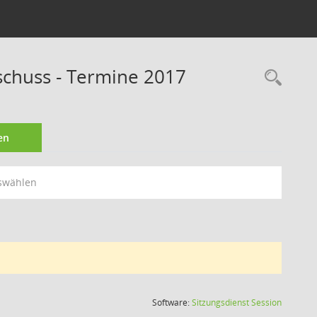
schuss - Termine 2017
Rec
en
swählen
(Wird in
Software:
Sitzungsdienst
Session