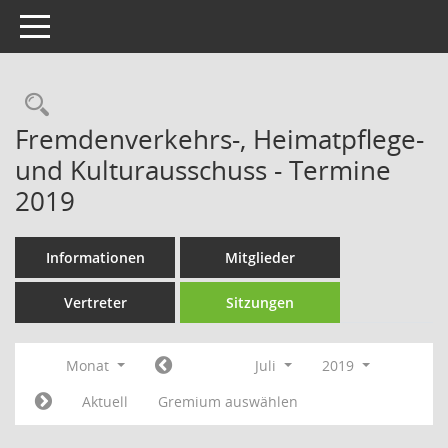
Toggle navigation
Rechercheauswahl
Fremdenverkehrs-, Heimatpflege-
und Kulturausschuss - Termine
2019
Informationen
Mitglieder
Vertreter
Sitzungen
Monat
Juli
2019
Aktuell
Gremium auswählen