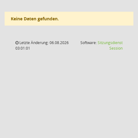
Keine Daten gefunden.
Letzte Änderung: 06.08.2026
Software:
Sitzungsdienst
(Wird in
03:01:01
Session