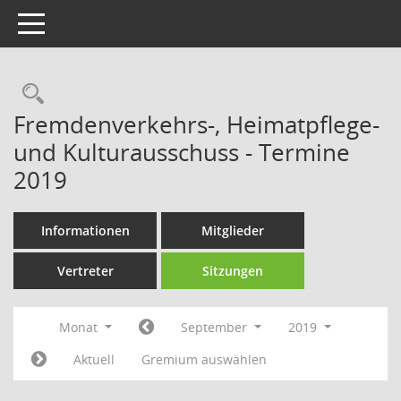
Toggle navigation
Rechercheauswahl
Fremdenverkehrs-, Heimatpflege-
und Kulturausschuss - Termine
2019
Informationen
Mitglieder
Vertreter
Sitzungen
Monat
September
2019
Aktuell
Gremium auswählen