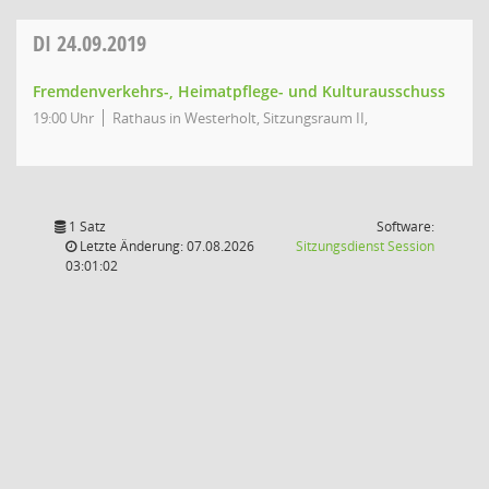
DI
24.09.2019
Fremdenverkehrs-, Heimatpflege- und Kulturausschuss
19:00 Uhr
Rathaus in Westerholt, Sitzungsraum II,
1 Satz
Software:
(Wird in
Letzte Änderung: 07.08.2026
Sitzungsdienst
Session
03:01:02