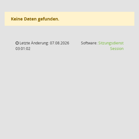
Keine Daten gefunden.
Letzte Änderung: 07.08.2026
Software:
Sitzungsdienst
(Wird in
03:01:02
Session