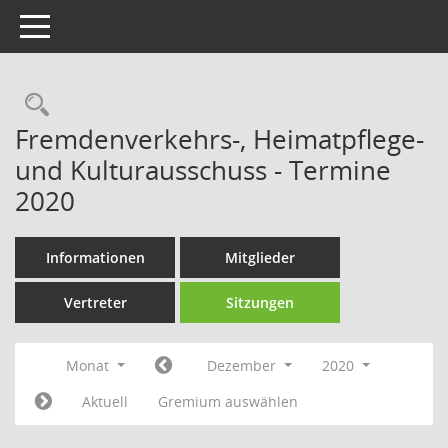
Toggle navigation
Rechercheauswahl
Fremdenverkehrs-, Heimatpflege-
und Kulturausschuss - Termine
2020
Informationen
Mitglieder
Vertreter
Sitzungen
Monat
Dezember
2020
Aktuell
Gremium auswählen