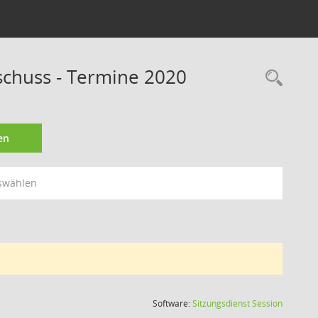
schuss - Termine 2020
Rec
en
swählen
(Wird in
Software:
Sitzungsdienst
Session