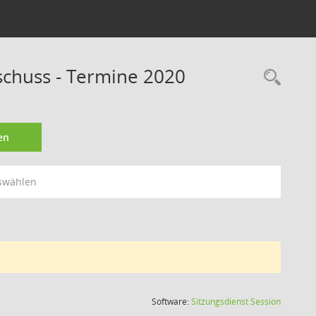
schuss - Termine 2020
Rec
en
swählen
(Wird in
Software:
Sitzungsdienst
Session