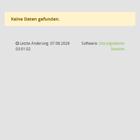
Keine Daten gefunden.
Letzte Änderung: 07.08.2026
Software:
Sitzungsdienst
(Wird in
03:01:02
Session