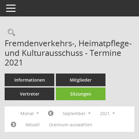
Toggle navigation
Rechercheauswahl
Fremdenverkehrs-, Heimatpflege-
und Kulturausschuss - Termine
2021
Informationen
Mitglieder
Vertreter
Sitzungen
Monat
September
2021
Aktuell
Gremium auswählen