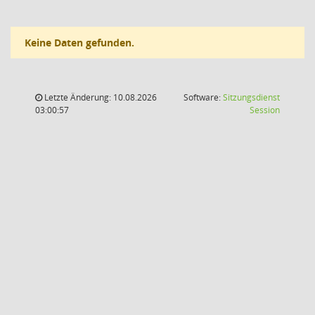
Keine Daten gefunden.
Letzte Änderung: 10.08.2026
Software:
Sitzungsdienst
(Wird in
03:00:57
Session