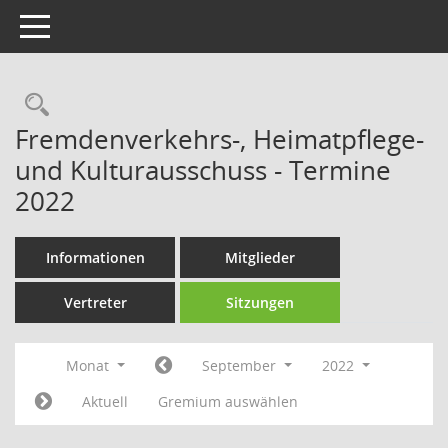
Toggle navigation
Rechercheauswahl
Fremdenverkehrs-, Heimatpflege-
und Kulturausschuss - Termine
2022
Informationen
Mitglieder
Vertreter
Sitzungen
Monat
September
2022
Aktuell
Gremium auswählen