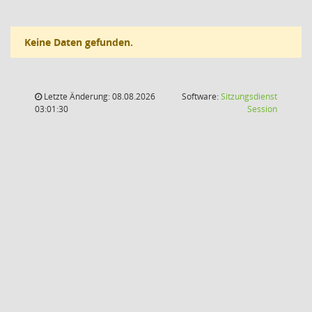
Keine Daten gefunden.
Letzte Änderung: 08.08.2026
Software:
Sitzungsdienst
(Wird in
03:01:30
Session