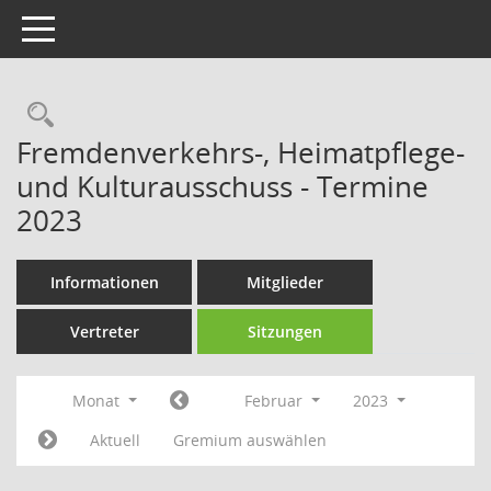
Toggle navigation
Rechercheauswahl
Fremdenverkehrs-, Heimatpflege-
und Kulturausschuss - Termine
2023
Informationen
Mitglieder
Vertreter
Sitzungen
Monat
Februar
2023
Aktuell
Gremium auswählen