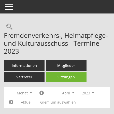
Toggle navigation
Rechercheauswahl
Fremdenverkehrs-, Heimatpflege-
und Kulturausschuss - Termine
2023
Informationen
Mitglieder
Vertreter
Sitzungen
Monat
April
2023
Aktuell
Gremium auswählen