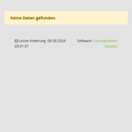
Keine Daten gefunden.
Letzte Änderung: 06.08.2026
Software:
Sitzungsdienst
(Wird in
03:01:01
Session