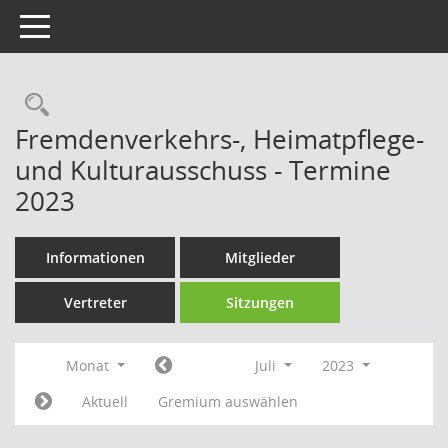
Toggle navigation
Rechercheauswahl
Fremdenverkehrs-, Heimatpflege-
und Kulturausschuss - Termine
2023
Informationen
Mitglieder
Vertreter
Sitzungen
Monat
Juli
2023
Aktuell
Gremium auswählen