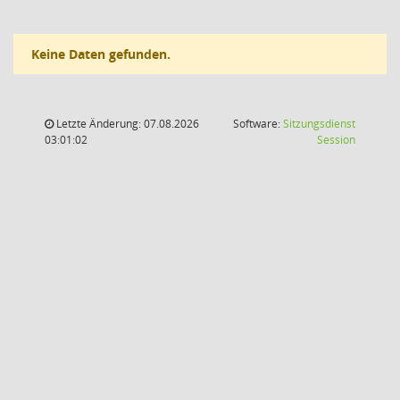
Keine Daten gefunden.
Letzte Änderung: 07.08.2026
Software:
Sitzungsdienst
(Wird in
03:01:02
Session