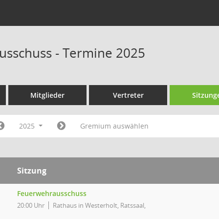
usschuss - Termine 2025
Mitglieder
Vertreter
Sitzung
2025
Gremium auswählen
Sitzung
Feuerwehrausschuss
20:00 Uhr
Rathaus in Westerholt, Ratssaal,