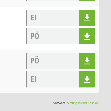
EI
PÖ
PÖ
EI
(Wird in
Software:
Sitzungsdienst
Session