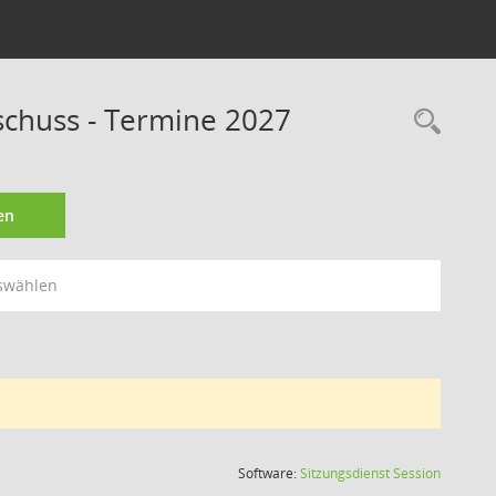
schuss - Termine 2027
Rec
en
swählen
(Wird in
Software:
Sitzungsdienst
Session