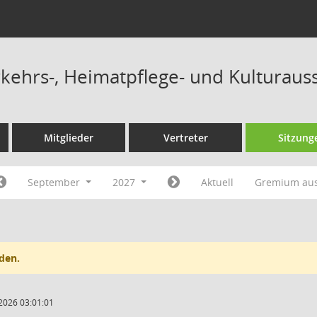
ehrs-, Heimatpflege- und Kulturaus
Mitglieder
Vertreter
Sitzung
September
2027
Aktuell
Gremium au
den.
2026 03:01:01