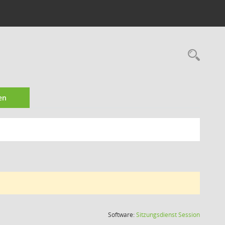
Rec
en
(Wird in
Software:
Sitzungsdienst
Session