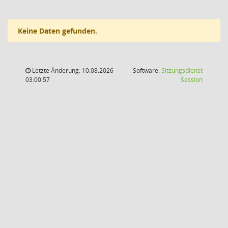
Keine Daten gefunden.
Letzte Änderung: 10.08.2026
Software:
Sitzungsdienst
(Wird in
03:00:57
Session