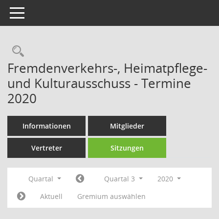
Toggle navigation
Rechercheauswahl
Fremdenverkehrs-, Heimatpflege-
und Kulturausschuss - Termine
2020
Informationen
Mitglieder
Vertreter
Sitzungen
Quartal
Quartal 3
2020
Aktuell
Gremium auswählen