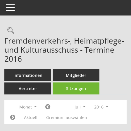
Toggle navigation
Rechercheauswahl
Fremdenverkehrs-, Heimatpflege-
und Kulturausschuss - Termine
2016
Informationen
Mitglieder
Vertreter
Sitzungen
Monat
Juli
2016
Aktuell
Gremium auswählen