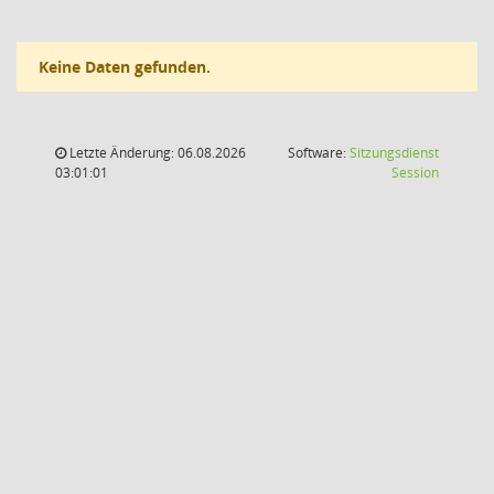
Keine Daten gefunden.
Letzte Änderung: 06.08.2026
Software:
Sitzungsdienst
(Wird in
03:01:01
Session