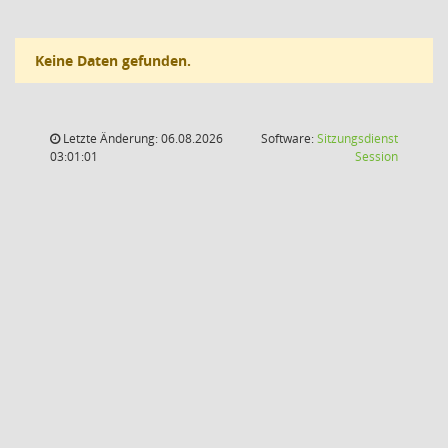
Keine Daten gefunden.
Letzte Änderung: 06.08.2026
Software:
Sitzungsdienst
(Wird in
03:01:01
Session