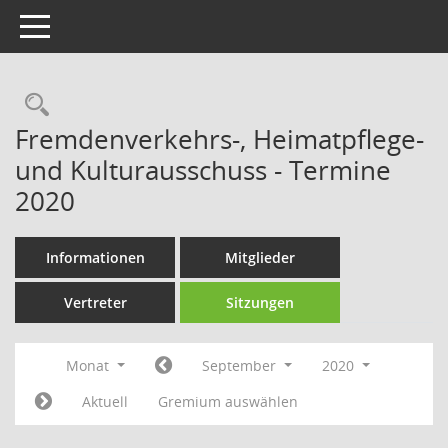
Toggle navigation
Rechercheauswahl
Fremdenverkehrs-, Heimatpflege-
und Kulturausschuss - Termine
2020
Informationen
Mitglieder
Vertreter
Sitzungen
Monat
September
2020
Aktuell
Gremium auswählen