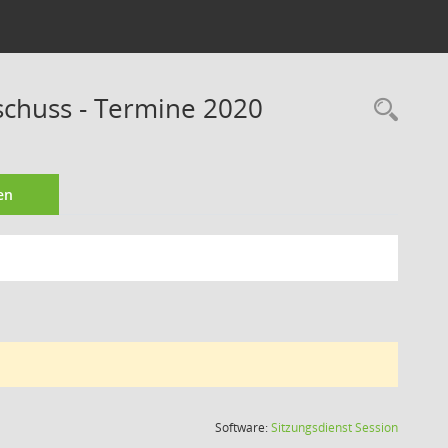
schuss - Termine 2020
Rec
en
(Wird in
Software:
Sitzungsdienst
Session